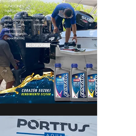
FUNCIONES:
Ingeniero/Tecnologo
preferible en Mecanica
para coordinación de el
taller de motores
(Instalación,
Mantenimiento,
Capacitación)
NO DISPONIBLE