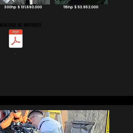
300hp $ 131.680.000
115hp $ 53.952.000
ATALOGO DE MOTORES
ATALOGO DE MOTORES
.