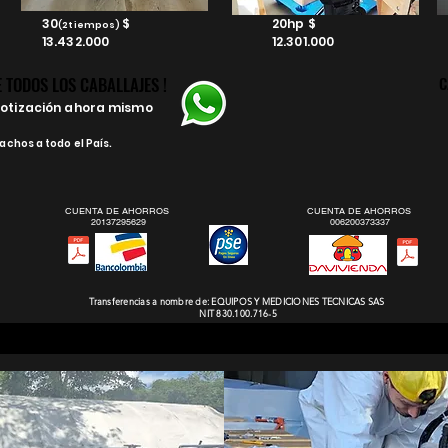
30
$
20hp $
(2tiempos)
13.432.000
12.301.000
 TODOS LOS CABALLAJES !
 TODOS LOS CABALLAJES !
C
C
cotización ahora mismo
chos a todo el País.
CUENTA DE AHORROS
CUENTA DE AHORROS
20137295629
006200373337​
Transferencias a nombre de: EQUIPOS Y MEDICIONES TECNICAS SAS
NIT 830.100.716-5