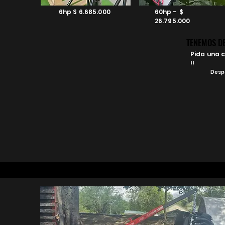
6hp $ 6.685.000
60hp - $
26.795.000
TENEMOS DE
TENEMOS DE
Pida una 
!!
Despa